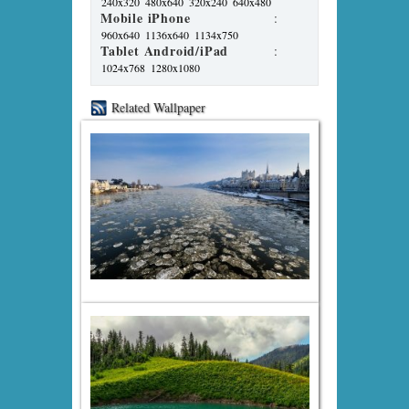
240x320
480x640
320x240
640x480
Mobile iPhone
:
960x640
1136x640
1134x750
Tablet Android/iPad
:
1024x768
1280x1080
Related Wallpaper