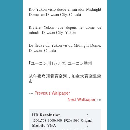
Río Yukón visto desde el mirador Midnight
Dome, en Dawson City, Canadá
Rivière Yukon vue depuis le dôme de
minuit, Dawson City, Yukon
Le fleuve du Yukon vu du Midnight Dome,
Dawson, Canada
｢ユーコン川｣カナダ, ユーコン準州
从午夜穹顶看育空河，加拿大育空道森
市
««
Previous Wallpaper
Next Wallpaper
»»
HD Resolution
:
1366x768
1600x900
1920x1080
Original
Mobile VGA
: