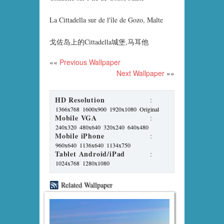
La Cittadella sur de l'île de Gozo, Malte
戈佐岛上的Cittadella城堡,马耳他
««
Previous Wallpaper
Next Wallpaper
»»
HD Resolution
:
1366x768
1600x900
1920x1080
Original
Mobile VGA
:
240x320
480x640
320x240
640x480
Mobile iPhone
:
960x640
1136x640
1134x750
Tablet Android/iPad
:
1024x768
1280x1080
Related Wallpaper