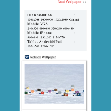
Next Wallpaper
»»
HD Resolution
:
1366x768
1600x900
1920x1080
Original
Mobile VGA
:
240x320
480x640
320x240
640x480
Mobile iPhone
:
960x640
1136x640
1134x750
Tablet Android/iPad
:
1024x768
1280x1080
Related Wallpaper