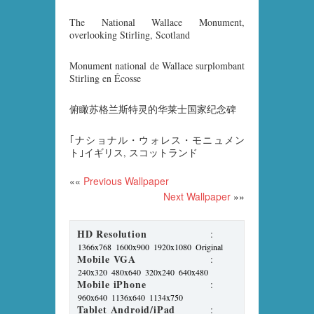
The National Wallace Monument,
overlooking Stirling, Scotland
Monument national de Wallace surplombant
Stirling en Écosse
俯瞰苏格兰斯特灵的华莱士国家纪念碑
｢ナショナル・ウォレス・モニュメン
ト｣イギリス, スコットランド
««
Previous Wallpaper
Next Wallpaper
»»
HD Resolution
:
1366x768
1600x900
1920x1080
Original
Mobile VGA
:
240x320
480x640
320x240
640x480
Mobile iPhone
:
960x640
1136x640
1134x750
Tablet Android/iPad
: