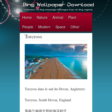
Home
Nature
Animal
Plant
People
Modern
Space
Other
Torcross
Torcross dans le sud du Devon, Angleterre
Torcross, South Devon, England
英格兰南德文郡的海滨村庄