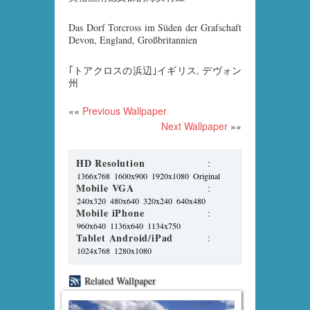
Das Dorf Torcross im Süden der Grafschaft
Devon, England, Großbritannien
｢トアクロスの浜辺｣イギリス, デヴォン
州
««
Previous Wallpaper
Next Wallpaper
»»
HD Resolution
:
1366x768
1600x900
1920x1080
Original
Mobile VGA
:
240x320
480x640
320x240
640x480
Mobile iPhone
:
960x640
1136x640
1134x750
Tablet Android/iPad
:
1024x768
1280x1080
Related Wallpaper