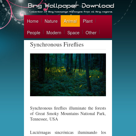
Home
Nature
Animal
Plant
People
Modern
Space
Other
Synchronous Fireflies
Synchronous fireflies illuminate the forests
of Great Smoky Mountains National Park,
Tennessee, USA
Luciérnagas sincrónicas iluminando los