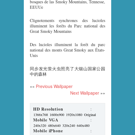
bosques de las Smoky Mountains, Tennesse,
EEUUe
Clignotements synchrones des lucioles
illuminent les forêts du Parc national des
Great Smoky Mountains
Des lucioles illuminent la forêt du parc
national des monts Great Smoky aux États-
Unis
同步发光萤火虫照亮了大烟山国家公园
中的森林
««
Previous Wallpaper
Next Wallpaper
»»
HD Resolution
:
1366x768
1600x900
1920x1080
Original
Mobile VGA
:
240x320
480x640
320x240
640x480
Mobile iPhone
: