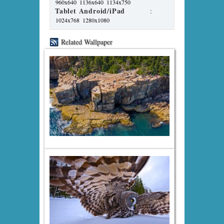
960x640
1136x640
1134x750
Tablet Android/iPad
:
1024x768
1280x1080
Related Wallpaper