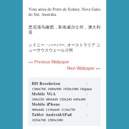
Vista aérea do Porto de Sydney, Nova Gales
do Sul, Austrália
悉尼港鸟瞰图，新南威尔士州，澳大利
亚
シドニー・ハーバー, オーストラリア ニ
ューサウスウェールズ州
««
Previous Wallpaper
Next Wallpaper
»»
HD Resolution
:
1366x768
1600x900
1920x1080
Original
Mobile VGA
:
240x320
480x640
320x240
640x480
Mobile iPhone
:
960x640
1136x640
1134x750
Tablet Android/iPad
:
1024x768
1280x1080