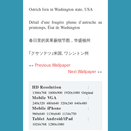
Ostrich fern in Washington state, USA
Détail d'une fougère plume d’autruche au
printemps, État de Washington
春日里的荚果蕨细节图，华盛顿州
｢クサソテツ｣米国, ワシントン州
««
Previous Wallpaper
Next Wallpaper
»»
HD Resolution
:
1366x768
1600x900
1920x1080
Original
Mobile VGA
:
240x320
480x640
320x240
640x480
Mobile iPhone
:
960x640
1136x640
1134x750
Tablet Android/iPad
:
1024x768
1280x1080