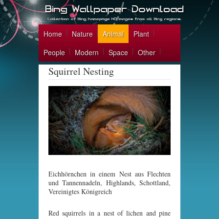
Home
Nature
Animal
Plant
People
Modern
Space
Other
Squirrel Nesting
Eichhörnchen in einem Nest aus Flechten
und Tannennadeln, Highlands, Schottland,
Vereinigtes Königreich
Red squirrels in a nest of lichen and pine