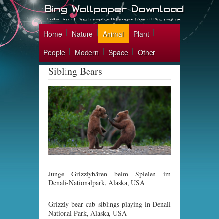
Home
Nature
Animal
Plant
People
Modern
Space
Other
Sibling Bears
Junge Grizzlybären beim Spielen im
Denali-Nationalpark, Alaska, USA
Grizzly bear cub siblings playing in Denali
National Park, Alaska, USA