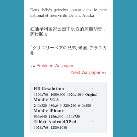
Deux bébés grizzlys jouant dans le parc
national et réserve du Denali, Alaska
在迪纳利国家公园中玩耍的灰熊幼崽，
阿拉斯加
｢グリズリーベアの兄弟｣米国, アラスカ
州
««
Previous Wallpaper
Next Wallpaper
»»
HD Resolution
:
1366x768
1600x900
1920x1080
Original
Mobile VGA
:
240x320
480x640
320x240
640x480
Mobile iPhone
:
960x640
1136x640
1134x750
Tablet Android/iPad
:
1024x768
1280x1080