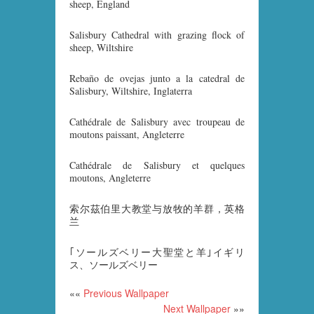
sheep, England
Salisbury Cathedral with grazing flock of
sheep, Wiltshire
Rebaño de ovejas junto a la catedral de
Salisbury, Wiltshire, Inglaterra
Cathédrale de Salisbury avec troupeau de
moutons paissant, Angleterre
Cathédrale de Salisbury et quelques
moutons, Angleterre
索尔茲伯里大教堂与放牧的羊群，英格
兰
｢ソールズベリー大聖堂と羊｣イギリ
ス、ソールズベリー
««
Previous Wallpaper
Next Wallpaper
»»