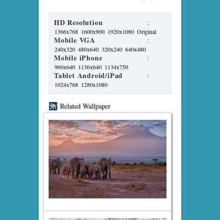
HD Resolution
:
1366x768
1600x900
1920x1080
Original
Mobile VGA
:
240x320
480x640
320x240
640x480
Mobile iPhone
:
960x640
1136x640
1134x750
Tablet Android/iPad
:
1024x768
1280x1080
Related Wallpaper