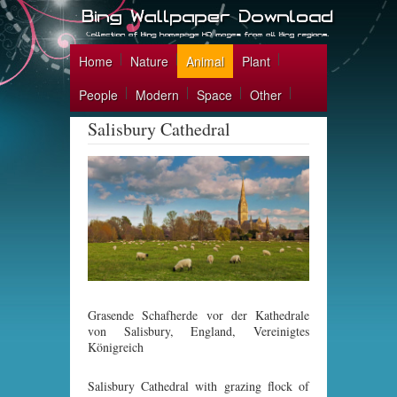
Home
Nature
Animal
Plant
People
Modern
Space
Other
Salisbury Cathedral
Grasende Schafherde vor der Kathedrale
von Salisbury, England, Vereinigtes
Königreich
Salisbury Cathedral with grazing flock of