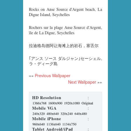
Rocks on Anse Source d'Argent beach, La
Digue Island, Seychelles
Rochers sur la plage Anse Source d'Argent,
île de La Digue, Seychelles
拉迪格岛德阿让海滩上的岩石，塞舌尔
｢アンス ソース ダルジャン｣セーシェル,
ラ・ディーグ島
««
Previous Wallpaper
Next Wallpaper
»»
HD Resolution
:
1366x768
1600x900
1920x1080
Original
Mobile VGA
:
240x320
480x640
320x240
640x480
Mobile iPhone
:
960x640
1136x640
1134x750
Tablet Android/iPad
: