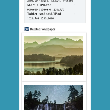
240x320
480x640
320x240
640x480
Mobile iPhone
:
960x640
1136x640
1134x750
Tablet Android/iPad
:
1024x768
1280x1080
Related Wallpaper