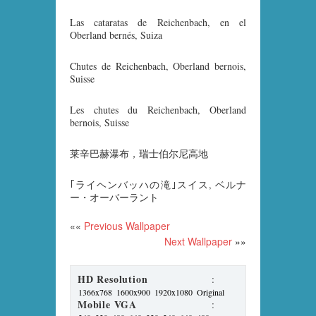
Las cataratas de Reichenbach, en el
Oberland bernés, Suiza
Chutes de Reichenbach, Oberland bernois,
Suisse
Les chutes du Reichenbach, Oberland
bernois, Suisse
莱辛巴赫瀑布，瑞士伯尔尼高地
｢ライヘンバッハの滝｣スイス, ベルナ
ー・オーバーラント
««
Previous Wallpaper
Next Wallpaper
»»
HD Resolution
:
1366x768
1600x900
1920x1080
Original
Mobile VGA
: