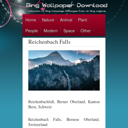
Home
Nature
Animal
Plant
People
Modern
Space
Other
Reichenbach Falls
Reichenbachfall, Berner Oberland, Kanton
Bern, Schweiz
Reichenbach Falls, Bernese Oberland,
Switzerland