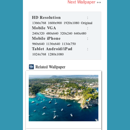
Next Wallpaper
»»
HD Resolution
:
1366x768
1600x900
1920x1080
Original
Mobile VGA
:
240x320
480x640
320x240
640x480
Mobile iPhone
:
960x640
1136x640
1134x750
Tablet Android/iPad
:
1024x768
1280x1080
Related Wallpaper