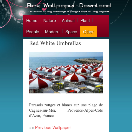
Home
Nature
Animal
Plant
People
Modern
Space
Other
Red White Umbrellas
Parasols rouges et blancs sur une plage de
Cagnes-sur-Mer, Provence-Alpes-Côte
d'Azur, France
««
Previous Wallpaper