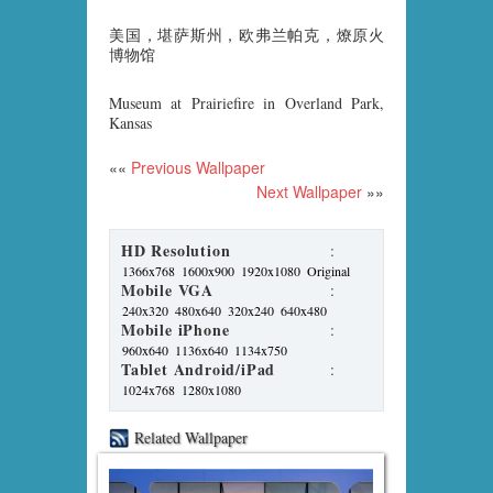
美国，堪萨斯州，欧弗兰帕克，燎原火
博物馆
Museum at Prairiefire in Overland Park,
Kansas
««
Previous Wallpaper
Next Wallpaper
»»
HD Resolution
:
1366x768
1600x900
1920x1080
Original
Mobile VGA
:
240x320
480x640
320x240
640x480
Mobile iPhone
:
960x640
1136x640
1134x750
Tablet Android/iPad
:
1024x768
1280x1080
Related Wallpaper