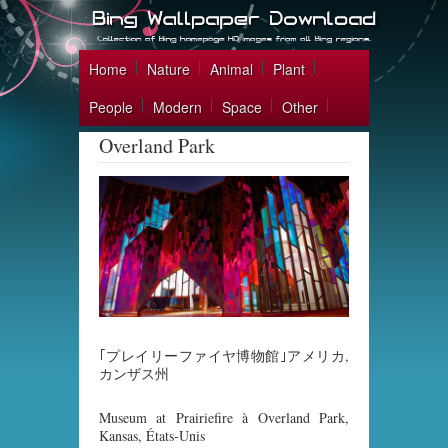
Home
Nature
Animal
Plant
People
Modern
Space
Other
Overland Park
｢プレイリーファイヤ博物館｣アメリカ,
カンザス州
Museum at Prairiefire à Overland Park,
Kansas, États-Unis