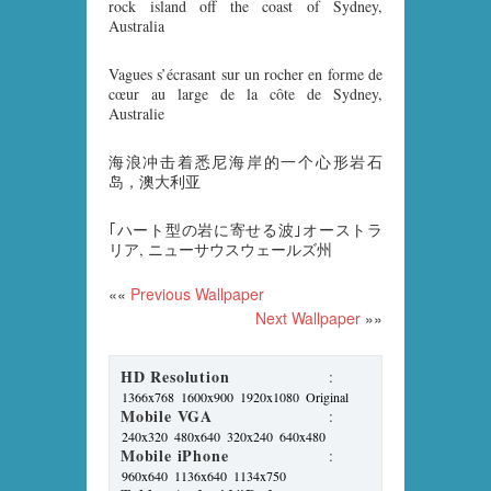
rock island off the coast of Sydney,
Australia
Vagues s’écrasant sur un rocher en forme de
cœur au large de la côte de Sydney,
Australie
海浪冲击着悉尼海岸的一个心形岩石
岛，澳大利亚
｢ハート型の岩に寄せる波｣オーストラ
リア, ニューサウスウェールズ州
««
Previous Wallpaper
Next Wallpaper
»»
HD Resolution
:
1366x768
1600x900
1920x1080
Original
Mobile VGA
:
240x320
480x640
320x240
640x480
Mobile iPhone
:
960x640
1136x640
1134x750