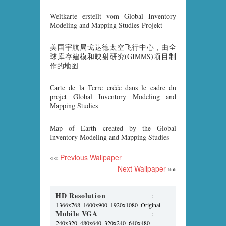
Weltkarte erstellt vom Global Inventory
Modeling and Mapping Studies-Projekt
美国宇航局戈达德太空飞行中心，由全
球库存建模和映射研究(GIMMS)项目制
作的地图
Carte de la Terre créée dans le cadre du
projet Global Inventory Modeling and
Mapping Studies
Map of Earth created by the Global
Inventory Modeling and Mapping Studies
««
Previous Wallpaper
Next Wallpaper
»»
HD Resolution
:
1366x768
1600x900
1920x1080
Original
Mobile VGA
:
240x320
480x640
320x240
640x480