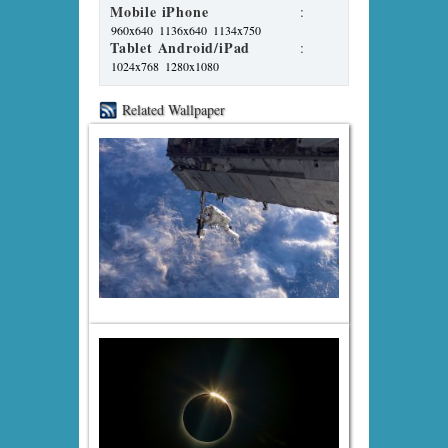
Mobile iPhone
:
960x640
1136x640
1134x750
Tablet Android/iPad
:
1024x768
1280x1080
Related Wallpaper