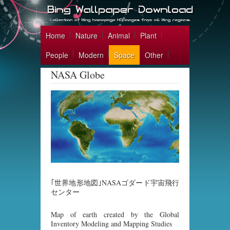
Home
Nature
Animal
Plant
People
Modern
Space
Other
NASA Globe
｢世界地形地図｣NASAゴダード宇宙飛行
センター
Map of earth created by the Global
Inventory Modeling and Mapping Studies