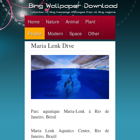
Home
Nature
Animal
Plant
People
Modern
Space
Other
Maria Lenk Dive
Parc aquatique Maria-Lenk à Rio de
Janeiro, Brésil
Maria Lenk Aquatics Center, Rio de
Janeiro, Brazil