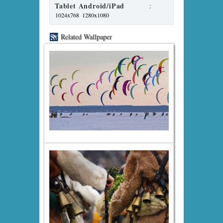
Tablet Android/iPad
:
1024x768
1280x1080
Related Wallpaper