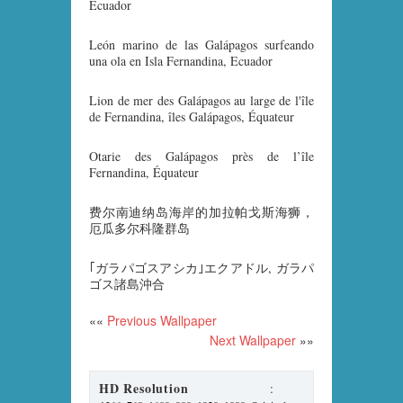
Ecuador
León marino de las Galápagos surfeando
una ola en Isla Fernandina, Ecuador
Lion de mer des Galápagos au large de l'île
de Fernandina, îles Galápagos, Équateur
Otarie des Galápagos près de l’île
Fernandina, Équateur
费尔南迪纳岛海岸的加拉帕戈斯海狮，
厄瓜多尔科隆群岛
｢ガラパゴスアシカ｣エクアドル, ガラパ
ゴス諸島沖合
««
Previous Wallpaper
Next Wallpaper
»»
HD Resolution
: