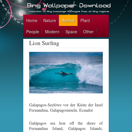
Home
Nature
Animal
Plant
People
Modern
Space
Other
Lion Surfing
Galapagos-Seelöwe vor der Küste der Insel
Fernandina, Galapagosinseln, Ecuador
Galápagos sea lion off the shore of
Fernandina Island, Galápagos Islands,