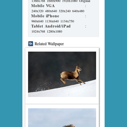
1366x768
1600x900
1920x1080
Original
Mobile VGA
:
240x320
480x640
320x240
640x480
Mobile iPhone
:
960x640
1136x640
1134x750
Tablet Android/iPad
:
1024x768
1280x1080
Related Wallpaper