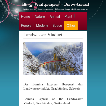
Home
Nature
Animal
Plant
People
Modern
Space
Other
Landwasser Viaduct
Der Bernina Express überquert das
Landwasserviadukt, Graubünden, Schweiz
Bernina Express on the Landwasser
Viaduct, Graubünden, Switzerland