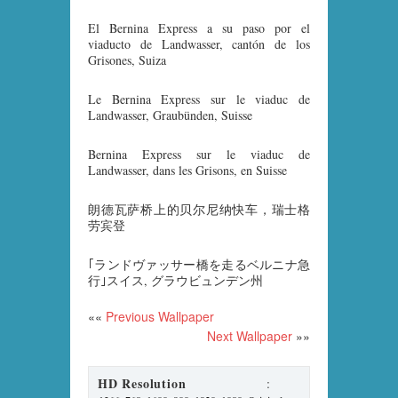
El Bernina Express a su paso por el
viaducto de Landwasser, cantón de los
Grisones, Suiza
Le Bernina Express sur le viaduc de
Landwasser, Graubünden, Suisse
Bernina Express sur le viaduc de
Landwasser, dans les Grisons, en Suisse
朗德瓦萨桥上的贝尔尼纳快车，瑞士格
劳宾登
｢ランドヴァッサー橋を走るベルニナ急
行｣スイス, グラウビュンデン州
««
Previous Wallpaper
Next Wallpaper
»»
HD Resolution
: