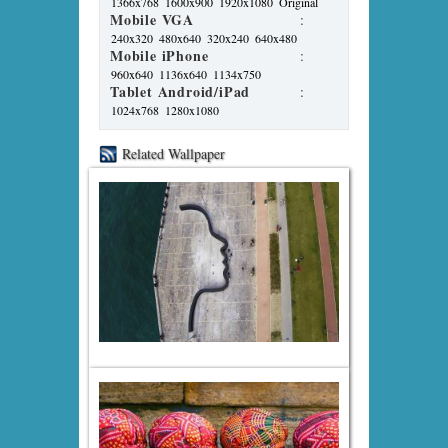
1366x768
1600x900
1920x1080
Original
Mobile VGA
:
240x320
480x640
320x240
640x480
Mobile iPhone
:
960x640
1136x640
1134x750
Tablet Android/iPad
:
1024x768
1280x1080
Related Wallpaper