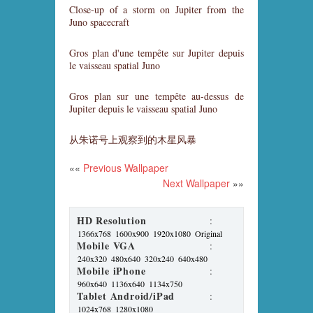
Close-up of a storm on Jupiter from the
Juno spacecraft
Gros plan d'une tempête sur Jupiter depuis
le vaisseau spatial Juno
Gros plan sur une tempête au-dessus de
Jupiter depuis le vaisseau spatial Juno
从朱诺号上观察到的木星风暴
««
Previous Wallpaper
Next Wallpaper
»»
HD Resolution
:
1366x768
1600x900
1920x1080
Original
Mobile VGA
:
240x320
480x640
320x240
640x480
Mobile iPhone
:
960x640
1136x640
1134x750
Tablet Android/iPad
:
1024x768
1280x1080