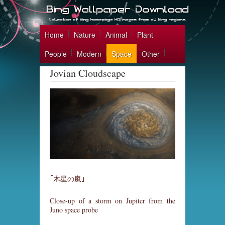
Home
Nature
Animal
Plant
People
Modern
Space
Other
Jovian Cloudscape
｢木星の嵐｣
Close-up of a storm on Jupiter from the
Juno space probe