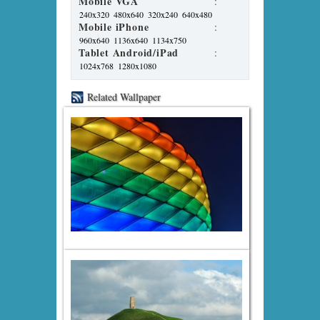
Mobile VGA
:
240x320
480x640
320x240
640x480
Mobile iPhone
:
960x640
1136x640
1134x750
Tablet Android/iPad
:
1024x768
1280x1080
Related Wallpaper