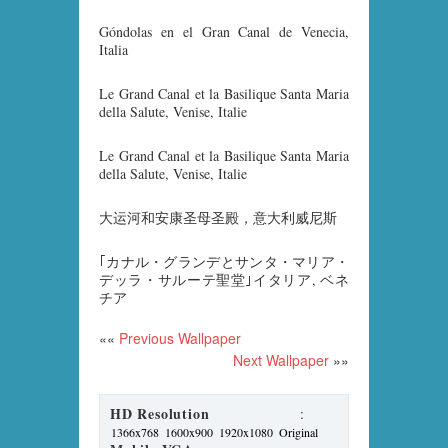
Góndolas en el Gran Canal de Venecia,
Italia
Le Grand Canal et la Basilique Santa Maria
della Salute, Venise, Italie
Le Grand Canal et la Basilique Santa Maria
della Salute, Venise, Italie
大运河和安康圣母圣殿，意大利威尼斯
｢カナル・グランデとサンタ・マリア・
デッラ・サルーテ聖堂｣イタリア, ベネ
チア
««
Previous Wallpaper
Next Wallpaper
»»
HD Resolution
:
1366x768
1600x900
1920x1080
Original