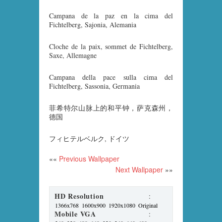
Campana de la paz en la cima del
Fichtelberg, Sajonia, Alemania
Cloche de la paix, sommet de Fichtelberg,
Saxe, Allemagne
Campana della pace sulla cima del
Fichtelberg, Sassonia, Germania
菲希特尔山脉上的和平钟，萨克森州，
德国
フィヒテルベルク, ドイツ
««
Previous Wallpaper
Next Wallpaper
»»
HD Resolution
:
1366x768
1600x900
1920x1080
Original
Mobile VGA
: