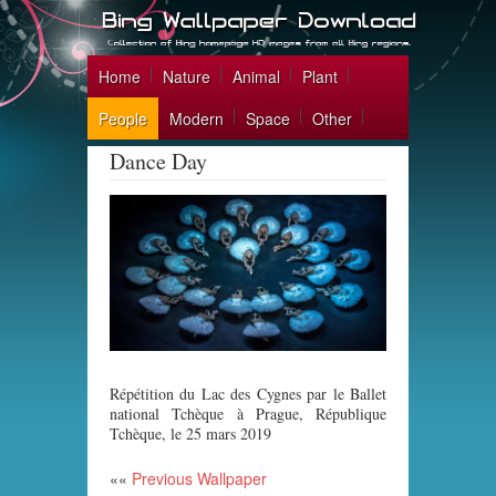
Home
Nature
Animal
Plant
People
Modern
Space
Other
Dance Day
Répétition du Lac des Cygnes par le Ballet
national Tchèque à Prague, République
Tchèque, le 25 mars 2019
««
Previous Wallpaper