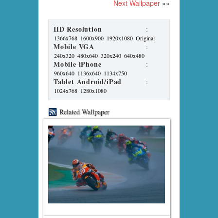
Next Wallpaper
»»
HD Resolution
:
1366x768
1600x900
1920x1080
Original
Mobile VGA
:
240x320
480x640
320x240
640x480
Mobile iPhone
:
960x640
1136x640
1134x750
Tablet Android/iPad
:
1024x768
1280x1080
Related Wallpaper