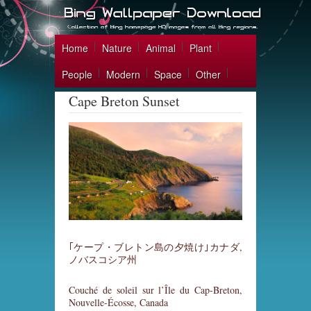
Home
Nature
Animal
Plant
People
Modern
Space
Other
Cape Breton Sunset
｢ケープ・ブレトン島の夕焼け｣カナダ,
ノバスコシア州
Couché de soleil sur l’Île du Cap-Breton,
Nouvelle-Écosse, Canada