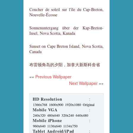
Coucher de soleil sur l'île du Cap-Breton,
Nouvelle-Écosse
Sonnenuntergang über der Kap-Breton-
Insel, Nova Scotia, Kanada
Sunset on Cape Breton Island, Nova Scotia,
Canada
布雷顿角岛的夕阳，加拿大新斯科舍省
««
Previous Wallpaper
Next Wallpaper
»»
HD Resolution
:
1366x768
1600x900
1920x1080
Original
Mobile VGA
:
240x320
480x640
320x240
640x480
Mobile iPhone
:
960x640
1136x640
1134x750
Tablet Android/iPad
: