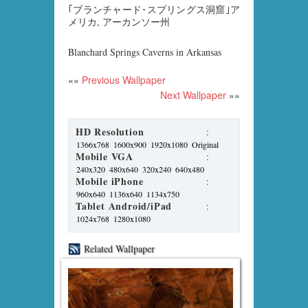
｢ブランチャード･スプリングス洞窟｣ア
メリカ, アーカンソー州
Blanchard Springs Caverns in Arkansas
««
Previous Wallpaper
Next Wallpaper
»»
HD Resolution
:
1366x768
1600x900
1920x1080
Original
Mobile VGA
:
240x320
480x640
320x240
640x480
Mobile iPhone
:
960x640
1136x640
1134x750
Tablet Android/iPad
:
1024x768
1280x1080
Related Wallpaper