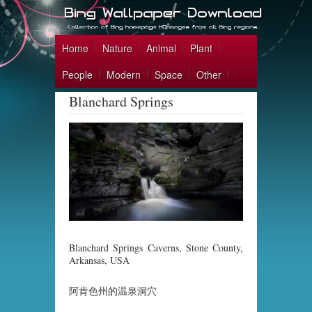
Home
Nature
Animal
Plant
People
Modern
Space
Other
Blanchard Springs
Blanchard Springs Caverns, Stone County,
Arkansas, USA
阿肯色州的温泉洞穴