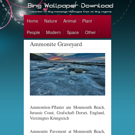
Home
Nature
Animal
Plant
People
Modern
Space
Other
Ammonite Graveyard
Ammoniten-Pflaster am Monmouth Beach,
Jurassic Coast, Grafschaft Dorset, England,
Vereinigtes Königreich
Ammonite Pavement at Monmouth Beach,