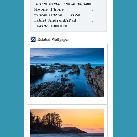
240x320
480x640
320x240
640x480
Mobile iPhone
:
960x640
1136x640
1134x750
Tablet Android/iPad
:
1024x768
1280x1080
Related Wallpaper