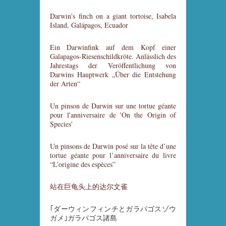
Darwin's finch on a giant tortoise, Isabela
Island, Galápagos, Ecuador
Ein Darwinfink auf dem Kopf einer
Galapagos-Riesenschildkröte. Anlässlich des
Jahrestags der Veröffentlichung von
Darwins Hauptwerk „Über die Entstehung
der Arten“
Un pinson de Darwin sur une tortue géante
pour l'anniversaire de 'On the Origin of
Species'
Un pinsons de Darwin posé sur la tête d’une
tortue géante pour l’anniversaire du livre
“L’origine des espèces”
站在巨龟头上的达尔文雀
｢ダーウィンフィンチとガラパゴスゾウ
ガメ｣ガラパゴス諸島