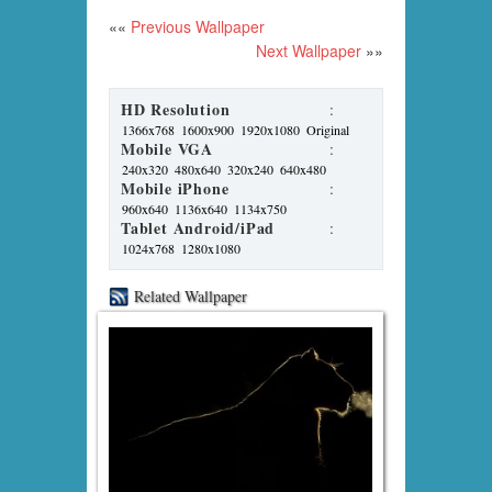
««
Previous Wallpaper
Next Wallpaper
»»
HD Resolution
:
1366x768
1600x900
1920x1080
Original
Mobile VGA
:
240x320
480x640
320x240
640x480
Mobile iPhone
:
960x640
1136x640
1134x750
Tablet Android/iPad
:
1024x768
1280x1080
Related Wallpaper